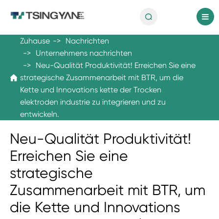

de
Zuhause
Nachrichten
Unternehmens nachrichten
Neu-Qualität Produktivität! Erreichen Sie eine
strategische Zusammenarbeit mit BTR, um die

Kette und Innovations kette der Trocken
elektroden industrie zu integrieren und zu
entwickeln.
Neu-Qualität Produktivität!
Erreichen Sie eine
strategische
Zusammenarbeit mit BTR, um
die Kette und Innovations