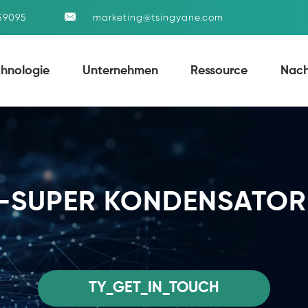

59095
marketing@tsingyane.com
chnologie
Unternehmen
Ressource
Nach
-SUPER KONDENSATO
TY_GET_IN_TOUCH