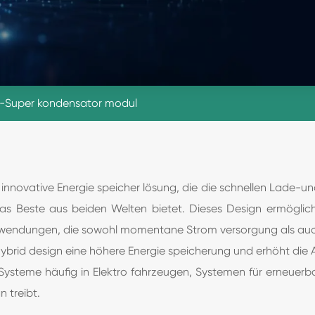
d-Super kondensator modul
nnovative Energie speicher lösung, die die schnellen Lade-un
as Beste aus beiden Welten bietet. Dieses Design ermöglich
Anwendungen, die sowohl momentane Strom versorgung als auch 
id design eine höhere Energie speicherung und erhöht die Anw
e Systeme häufig in Elektro fahrzeugen, Systemen für erneuerb
 treibt.