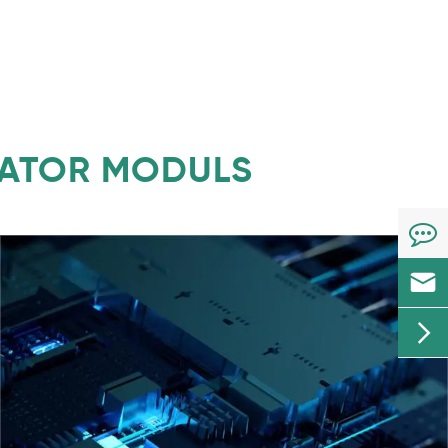
SATOR MODULS

