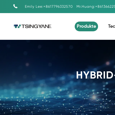

Emily Lee:+8617796332570
Mr.Huang:+86136622
Produkte
Te
HYBRID