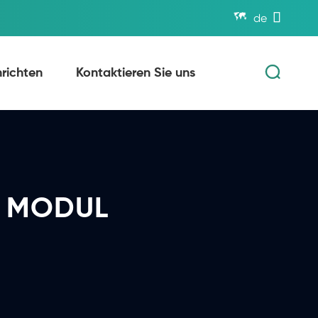


de

richten
Kontaktieren Sie uns
R MODUL