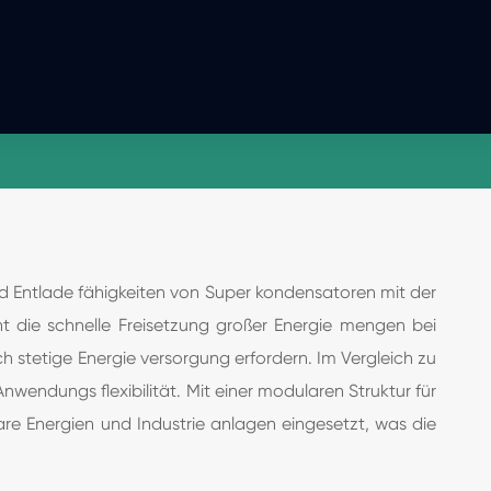
d Entlade fähigkeiten von Super kondensatoren mit der
t die schnelle Freisetzung großer Energie mengen bei
stetige Energie versorgung erfordern. Im Vergleich zu
endungs flexibilität. Mit einer modularen Struktur für
are Energien und Industrie anlagen eingesetzt, was die