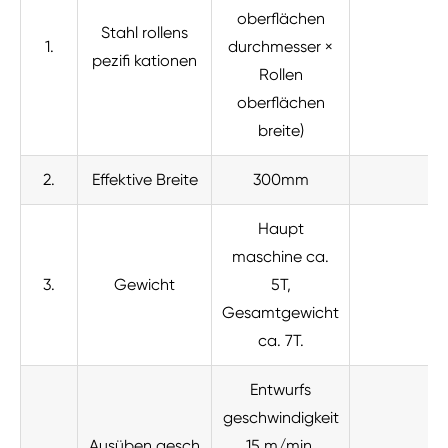
oberflächen
Stahl rollens
1.
durchmesser ×
pezifi kationen
Rollen
oberflächen
breite)
2.
Effektive Breite
300mm
Haupt
maschine ca.
3.
Gewicht
5T,
Gesamtgewicht
ca. 7T.
Entwurfs
geschwindigkeit
Ausüben gesch
15 m/min,