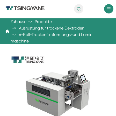

de
Zuhause
Produkte
Ausrüstung für trockene Elektroden

6-Roll-Trockenfilmformungs-und Lamini
maschine