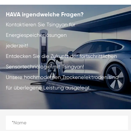
HAVA irgendwelche Fragen?
Kontaktieren Sie Tsingyan für
Energiespeicherlösungen
jederzeit!
Entdecken Sie die Zukunft der fortschrittlichen
Sensortechnologie mit Tsingyan!
Unsere hochmodernen Trockenelektroden sind
für überlegene Leistung ausgelegt.