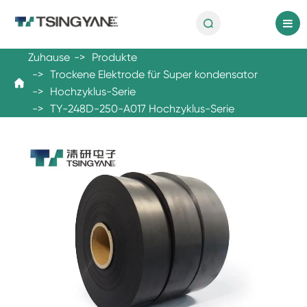

de
Zuhause
Produkte
Trockene Elektrode für Super kondensator

Hochzyklus-Serie
TY-248D-250-A017 Hochzyklus-Serie